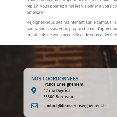
replay. Vous pourrez ainsi les visionner à votre
améliorer.
Rejoignez-nous dès maintenant sur le campus Fra
cours, choisissez votre propre chemin d’apprent
impatients de vous accueillir et de vous aider à ré
NOS COORDONNÉES
France Enseignement
42 rue Deyries
33800 Bordeaux
contact@france-enseignement.fr