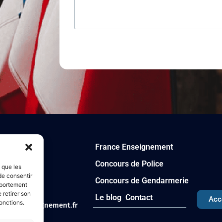
Alternative:
France Enseignement
Concours de Police
s que les
ment
de consentir
Concours de Gendarmerie
mportement
 retirer son
Le blog
Contact
9 01 80
Acc
onctions.
france-enseignement.fr